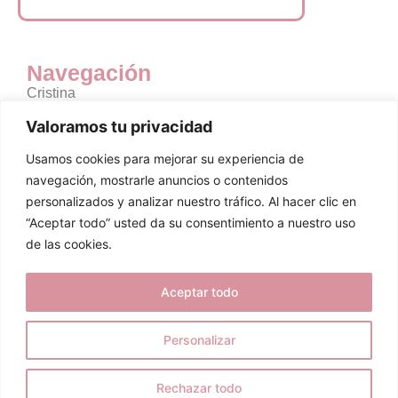
Navegación
Cristina
La escuela del alma
Valoramos tu privacidad
Música
Usamos cookies para mejorar su experiencia de
Personas
navegación, mostrarle anuncios o contenidos
Empresas
personalizados y analizar nuestro tráfico. Al hacer clic en
“Aceptar todo” usted da su consentimiento a nuestro uso
Regalos
de las cookies.
Tienda
Legal
Aceptar todo
Política de Cookies
Personalizar
Política de Privacidad
Avisos Legales
Rechazar todo