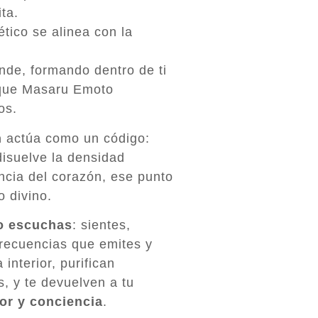
ta.
tico se alinea con la
nde, formando dentro de ti
 que Masaru Emoto
os.
n
actúa como un código:
 disuelve la densidad
ncia del corazón, ese punto
o divino.
o escuchas
: sientes,
frecuencias que emites y
interior, purifican
, y te devuelven a tu
or y conciencia
.