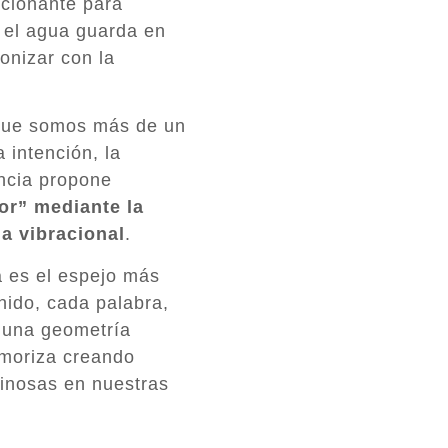
cionante para
 el agua guarda en
onizar con la
e que somos más de un
 intención, la
encia propone
or” mediante la
a vibracional
.
a es el espejo más
nido, cada palabra,
 una geometría
emoriza creando
minosas en nuestras