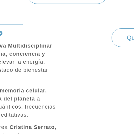
?
Qu
va Multidisciplinar
cia, conciencia y
levar la energía,
estado de bienestar
 memoria celular,
a del planeta
a
uánticos, frecuencias
editativas.
crea
Cristina Serrato
,